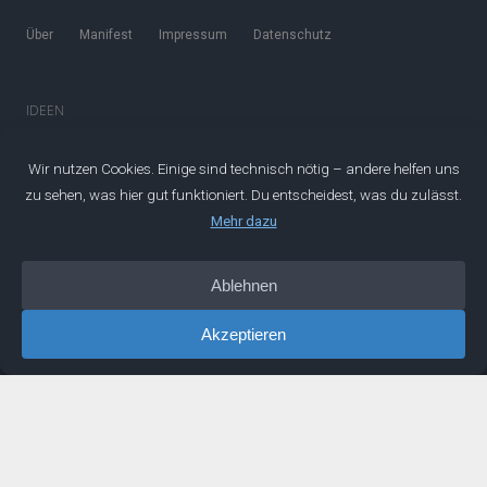
Über
Manifest
Impressum
Datenschutz
IDEEN
Podcast
Artikel
Newsletter
Buch
LINKS
Netzwerk
Mentoring
Buchempfehlungen
Erfahrungen