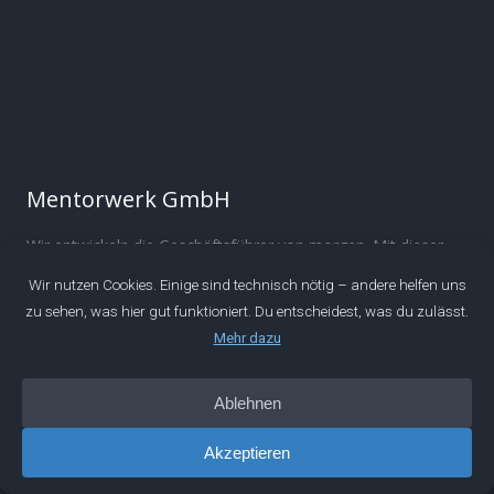
Mentorwerk GmbH
Wir entwickeln die Geschäftsführer von morgen. Mit dieser
Mission sind wir 2019 gestartet. Seitdem begleiten wir
ambitionierte Ingenieure bei ihrer persönlichen und
beruflichen Entwicklung.
Über
Manifest
Impressum
Datenschutz
IDEEN
Podcast