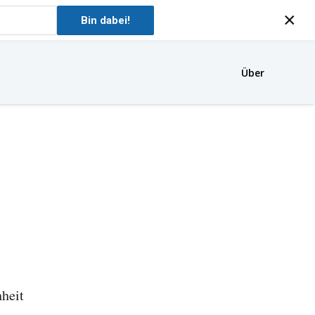
×
Bin dabei!
Über
heit