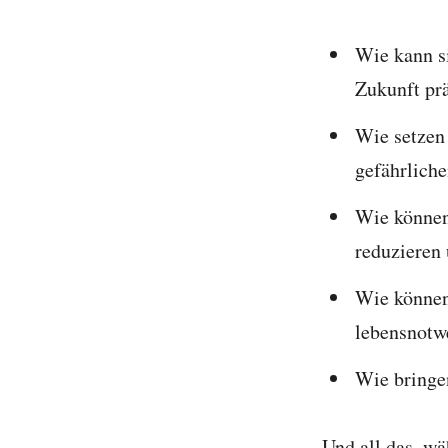
Wie kann s
Zukunft pr
Wie setzen
gefährliche
Wie können
reduzieren
Wie könne
lebensnotw
Wie bringe
Und all das, wä