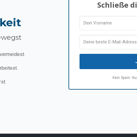
Schließe d
keit
ewegst
 vermeidest.
rbeitest.
Kein Spam. Nur
st.