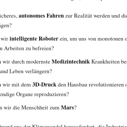
autonomes Fahren
icheres,
zur Realität werden und di
ägen?
intelligente Roboter
 wir
ein, um uns von monotonen 
n Arbeiten zu befreien?
Medizintechnik
 wir durch modernste
Krankheiten be
 und Leben verlängern?
3D-Druck
n wir mit dem
den Hausbau revolutionieren 
endige Organe reproduzieren?
Mars
n wir die Menschheit zum
?
hrend uns der Klimawandel herausfordert, die Industri