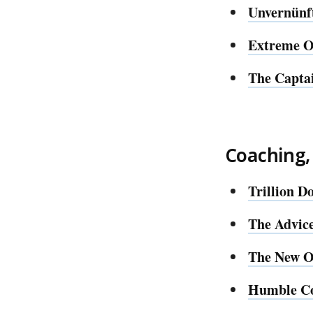
Unvernünft
Extreme O
The Captai
Coaching,
Trillion D
The Advic
The New O
Humble Co