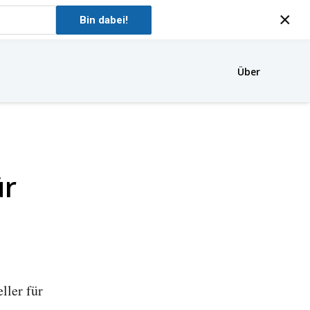
×
Bin dabei!
Über
ür
ller für