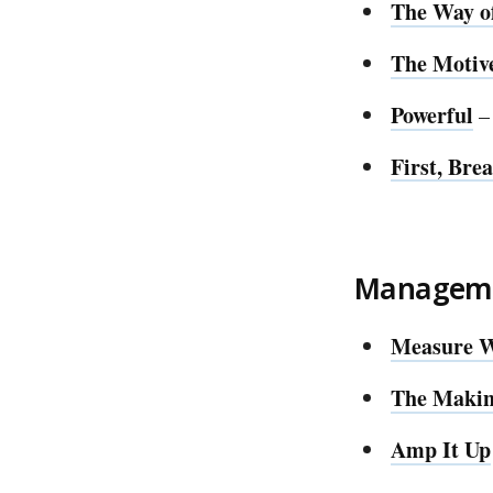
The Way o
The Motiv
Powerful
–
First, Brea
Manageme
Measure W
The Makin
Amp It Up