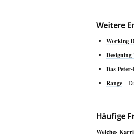
Weitere 
Working 
Designing 
Das Peter-
Range
– Da
Häufige F
Welches Karrie