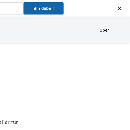
×
Bin dabei!
Über
r
ller für