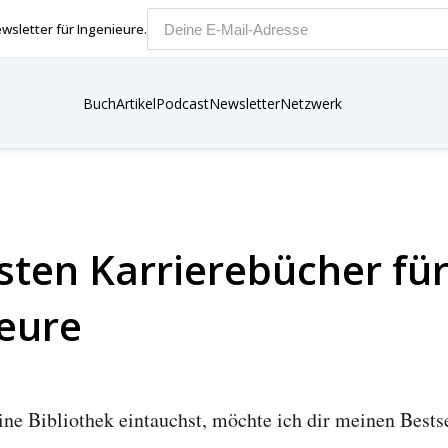
wsletter für Ingenieure.
E-Mail-Adresse
Buch
Artikel
Podcast
Newsletter
Netzwerk
sten Karrierebücher fü
eure
ne Bibliothek eintauchst, möchte ich dir meinen Bestse