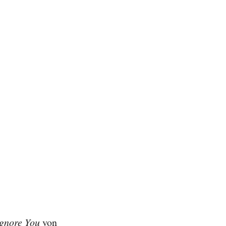
gnore You
von