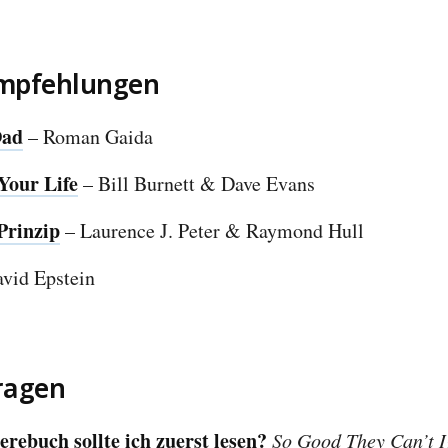
Empfehlungen
Dad
– Roman Gaida
Your Life
– Bill Burnett & Dave Evans
Prinzip
– Laurence J. Peter & Raymond Hull
vid Epstein
ragen
rebuch sollte ich zuerst lesen?
So Good They Can’t I