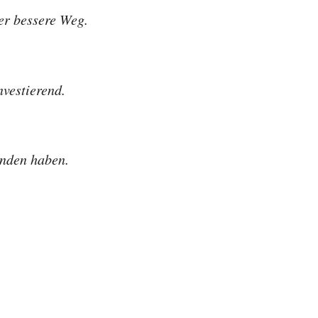
er bessere Weg.
nvestierend.
unden haben.