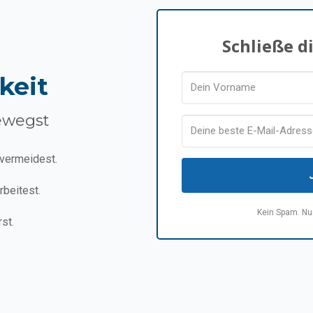
Schließe d
keit
ewegst
 vermeidest.
rbeitest.
Kein Spam. Nur
st.