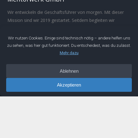
Wir entwickeln die Geschäftsführer von morgen. Mit dieser
Mission sind wir 2019 gestartet. Seitdem begleiten wir
ambitionierte Ingenieure bei ihrer persönlichen und
beruflichen Entwicklung.
Über
Manifest
Impressum
Datenschutz
IDEEN
Podcast
Artikel
Newsletter
Buch
LINKS
Mentoring
Buchempfehlungen