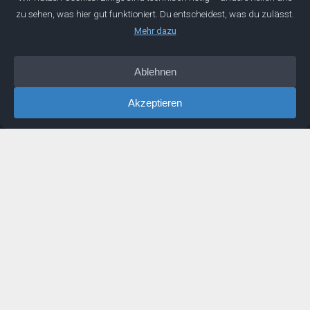
Über
Manifest
Impressum
Datenschutz
IDEEN
Podcast
Artikel
Newsletter
Buch
LINKS
Mentoring
Buchempfehlungen
Erfahrungen