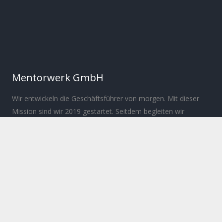
Mentorwerk GmbH
Wir entwickeln die Geschäftsführer von morgen. Mit dieser
Mission sind wir 2019 gestartet. Seitdem begleiten wir
ambitionierte Ingenieure bei ihrer persönlichen und
beruflichen Entwicklung.
Über
Manifest
Impressum
Datenschutz
IDEEN
Podcast
Artikel