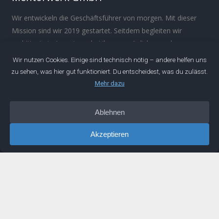
Wir entwickeln die Geschäftsführer von morgen. Mit dieser
Mission sind wir 2019 gestartet. Seitdem begleiten wir
ambitionierte Ingenieure bei ihrer persönlichen und
beruflichen Entwicklung.
Über
Manifest
Impressum
Datenschutz
IDEEN
Podcast
Artikel
Newsletter
Buch
LINKS
Mentoring
Buchempfehlungen
Erfahrungen