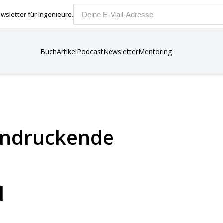
wsletter für Ingenieure.
E-Mail-Adresse
Buch
Artikel
Podcast
Newsletter
Mentoring
indruckende
l