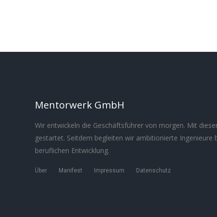
Mentorwerk GmbH
Wir entwickeln die Geschäftsführer von morgen. Mit dieser
gestartet. Seitdem begleiten wir ambitionierte Ingenieure 
beruflichen Entwicklung.
Über
Manifest
Impressum
Datenschutz