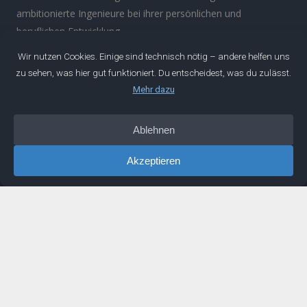
ambitionierte Ingenieure bei ihrer persönlichen und
beruflichen Entwicklung.
Über
Manifest
Impressum
Datenschutz
IDEEN
Podcast
Artikel
Newsletter
Buch
LINKS
Mentoring
Buchempfehlungen
Erfahrungen