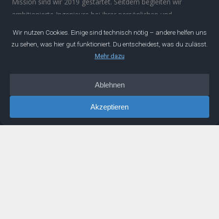
Mission sind wir 2019 gestartet. Seitdem begleiten wir
ambitionierte Ingenieure bei ihrer persönlichen und
beruflichen Entwicklung.
Über
Manifest
Impressum
Datenschutz
IDEEN
Podcast
Artikel
Newsletter
Buch
LINKS
Mentoring
Buchempfehlungen
Erfahrungen