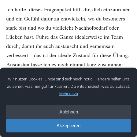
Ich hoffe, dieses Fragenpaket hilft dir, dich einzuordnen
und ein Gefühl dafür zu entwickeln, wo du besonders
stark bist und wo du vielleicht Nachholbedarf oder
Lücken hast. Führe das Ganze idealerweise im Team
durch, damit ihr euch austauscht und gemeinsam
verbessert – das ist der ideale Zustand für diese Übung.
Ansonsten fasse ich es noch einmal kurz zusammen:
Schau dir gern den Vortrag von Patrick Lencioni an,
googel „ideal team player“. „Life is about teams“ –
Teams sind unglaublich wichtig, und in der heutigen
Zeit wird Team-Organisation immer wichtiger. Ein
idealer Teamplayer ist demütig, hungrig und smart.
Mach das Self-Assessment idealerweise in der Gruppe,
im Zweifel aber auch allein: Ordne dich in diesen drei