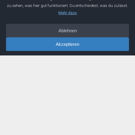
Über
Manifest
Impressum
Datenschutz
IDEEN
Podcast
Artikel
Newsletter
Buch
LINKS
Mentoring
Buchempfehlungen
Erfahrungen