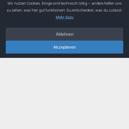
Mentorwerk GmbH
Wir entwickeln die Geschäftsführer von morgen. Mit dieser
Mission sind wir 2019 gestartet. Seitdem begleiten wir
ambitionierte Ingenieure bei ihrer persönlichen und
beruflichen Entwicklung.
Über
Manifest
Impressum
Datenschutz