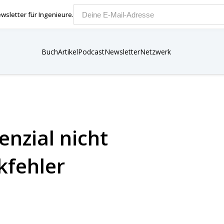
wsletter für Ingenieure.
E-Mail-Adresse
Buch
Artikel
Podcast
Newsletter
Netzwerk
nzial nicht
kfehler