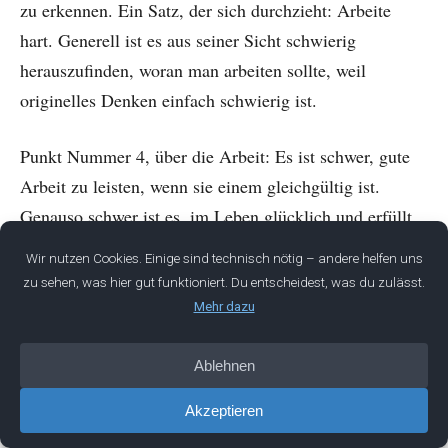
zu erkennen. Ein Satz, der sich durchzieht: Arbeite
hart. Generell ist es aus seiner Sicht schwierig
herauszufinden, woran man arbeiten sollte, weil
originelles Denken einfach schwierig ist.
Punkt Nummer 4, über die Arbeit: Es ist schwer, gute
Arbeit zu leisten, wenn sie einem gleichgültig ist.
Genauso schwer ist es, im Leben glücklich und erfüllt
zu sein, wenn man nicht mag, was man beruflich
macht. Arbeite sehr hart, aber nicht so hart, dass dir der
Rest deines Lebens entgeht. Viele Menschen werden
beleidigt sein, dass du dich dafür entscheidest, hart zu
arbeiten. Strebe danach, der Beste der Welt zu sein in
allem, was du beruflich tust. Selbst wenn du scheiterst,
wirst du wahrscheinlich an einem ziemlich guten Ort