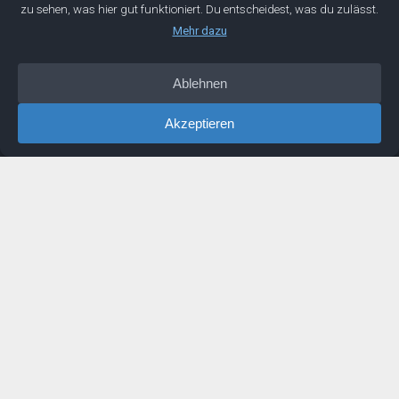
ambitionierte Ingenieure bei ihrer persönlichen und
beruflichen Entwicklung.
Über
Manifest
Impressum
Datenschutz
IDEEN
Podcast
Artikel
Newsletter
Buch
LINKS
Netzwerk
Mentoring
Buchempfehlungen
Erfahrungen