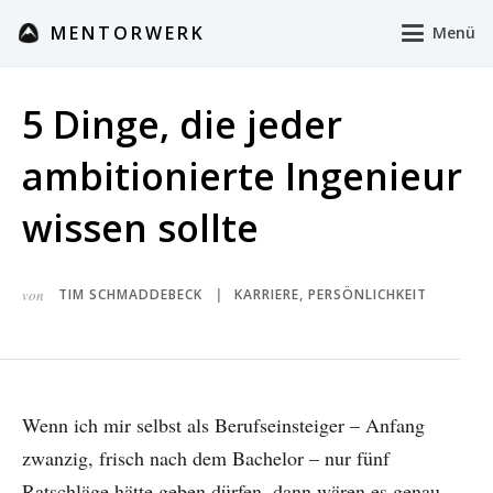
MENTORWERK
Menü
5 Dinge, die jeder
ambitionierte Ingenieur
wissen sollte
von
TIM SCHMADDEBECK
KARRIERE
,
PERSÖNLICHKEIT
|
Wenn ich mir selbst als Berufseinsteiger – Anfang
zwanzig, frisch nach dem Bachelor – nur fünf
Ratschläge hätte geben dürfen, dann wären es genau