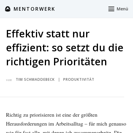
MENTORWERK
Menü
Effektiv statt nur
effizient: so setzt du die
richtigen Prioritäten
von
TIM SCHMADDEBECK
PRODUKTIVITÄT
|
Richtig zu priorisieren ist eine der größten
Herausforderungen im Arbeitsalltag – für mich genauso
wie für fast alle, mit denen ich zusammenarbeite. Die