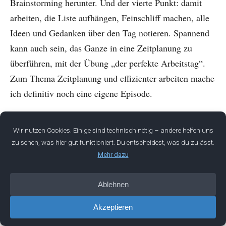
Brainstorming herunter. Und der vierte Punkt: damit
arbeiten, die Liste aufhängen, Feinschliff machen, alle
Ideen und Gedanken über den Tag notieren. Spannend
kann auch sein, das Ganze in eine Zeitplanung zu
überführen, mit der Übung „der perfekte Arbeitstag“.
Zum Thema Zeitplanung und effizienter arbeiten mache
ich definitiv noch eine eigene Episode.
Das soll es für diese Episode gewesen sein. Das Thema
Effektivität halte ich für ganz wichtig, und ich empfehle
dir, dir nach der Episode die Zeit zu nehmen, diese
Übung für dich umzusetzen. Wenn das Thema
spannend für dich ist, füg mich gerne auf LinkedIn
hinzu und folge mir – ich teile dort regelmäßig solche
Inhalte. Wenn du Verantwortung übernehmen, dich in